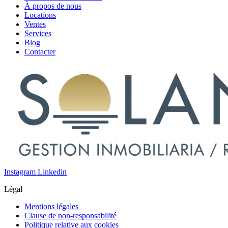
À propos de nous
Locations
Ventes
Services
Blog
Contacter
Instagram
Linkedin
Légal
Mentions légales
Clause de non-responsabilité
Politique relative aux cookies